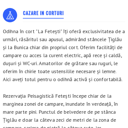
CAZARE IN CORTURI
Odihna în cort "La Fetești" îți oferă exclusivitatea de a
urmări, răsăritul sau apusul, admirând stâncele Țiglău
și la Bunica chiar din propriul cort. Oferim facilități de
campare cu acces la curent electric, apă rece și caldă,
dușuri și WC-uri. Amatorilor de grătare sau ruguri, le
oferim în chirie toate ustensilile necesare și lemne.
Aici aveți totul pentru o odihnă activă și confortabilă.
Rezervația Peisagistică Fetești începe chiar de la
marginea zonei de campare, inundate în verdeață, în
mare parte pini. Punctul de belvedere de pe stânca
Țiglău e doar la câteva zeci de metri de la zona de
campare, cariera de piatră la câteva sute, iar