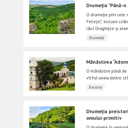
Drumeția "Până-n 
O drumeție prin cele 
Fetești", inclusiv stâ
râul Draghiște și alee
Drumeții
Mănăstirea “Adorm
O mănăstire plină de s
vîrful uneia dintre st
Excursii
Drumeția preistori
omului primitiv
O drumeție în perioada