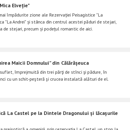
Mica Elveție"
mai împădurite zione ale Rezervației Peisagistice "La
nca "La Andrei" și stânca din centrul acestei păduri de stejari,
a de stejari, precum și podețul romantic de aici.
irea Maicii Domnului” din Călărășeuca
uflet, împrejmuită din trei părţi de stînci şi pădure, în
înci cu un schit-peşteră şi crucea instalată alături de el.
că La Castel pe la Dintele Dragonului și lăcașurile
 preisotircă a omenirii, prin rezervația La Castel, un stop la