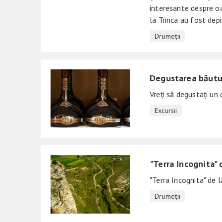
interesante despre oam
la Trinca au fost depi
Drumeții
Degustarea băutur
Vreți să degustați un
Excursii
"Terra Incognita" 
"Terra Incognita" de l
Drumeții