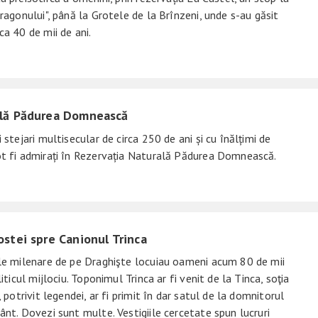
Dragonului", până la Grotele de la Brînzeni, unde s-au găsit
ca 40 de mii de ani.
ală Pădurea Domnească
 stejari multisecular de circa 250 de ani și cu înălțimi de
ot fi admirați în Rezervația Naturală Pădurea Domnească.
ostei spre Canionul Trinca
ile milenare de pe Draghişte locuiau oameni acum 80 de mii
liticul mijlociu. Toponimul Trinca ar fi venit de la Tinca, soţia
, potrivit legendei, ar fi primit în dar satul de la domnitorul
ânt. Dovezi sunt multe. Vestigiile cercetate spun lucruri