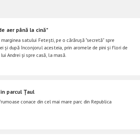
de aer până la cină"
marginea satului Fetești, pe o cărărușă "secretă" spre
ei și după înconjorul acesteia, prin aromele de pini și flori de
lui Andrei și spre casă, la masă.
n parcul Țaul
 frumoase conace din cel mai mare parc din Republica