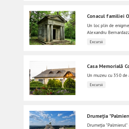
Conacul familiei 
Un loc plin de enigme
Alexandru Bernardazz
Excursii
Casa Memorială C
Un muzeu cu 350 de arti
Excursii
Drumeția "Palmieru
Drumeția "Palmierul" 