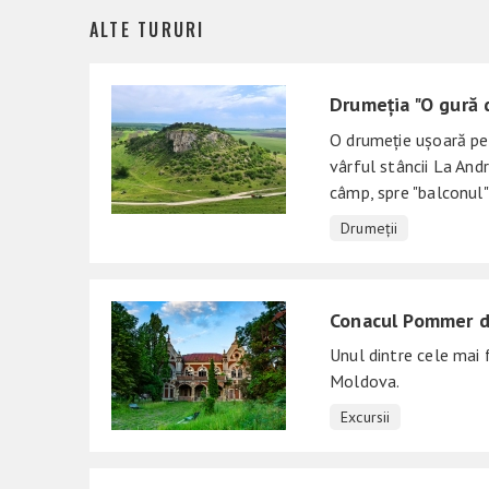
ALTE TURURI
Drumeția "O gură 
O drumeție ușoară pe 
vârful stâncii La Andr
câmp, spre "balconul" 
Drumeții
Conacul Pommer di
Unul dintre cele mai
Moldova.
Excursii