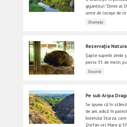
giganticul "Dinte al 
urme de locașe de cir
Drumeții
Rezervația Natur
Șapte superbi zimbi și
peste 35 de metri, p
Excursii
Pe sub Aripa Drag
Se spune că în stânc
de ani, adică în paleo
boierului Sturza, care
Ştefan cel Mare şi Sf