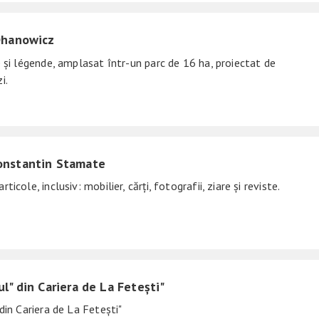
Ohanowicz
 și légende, amplasat într-un parc de 16 ha, proiectat de
i.
onstantin Stamate
cole, inclusiv: mobilier, cărți, fotografii, ziare și reviste.
l" din Cariera de La Fetești"
din Cariera de La Fetești"