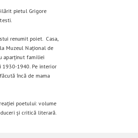
lărit pietul Grigore
testi.
stui renumit poiet. Casa,
e la Muzeul Național de
u aparținut familiei
ii 1930-1940. Pe interior
, făcută încă de mama
reației poetului: volume
uceri și critică literară.