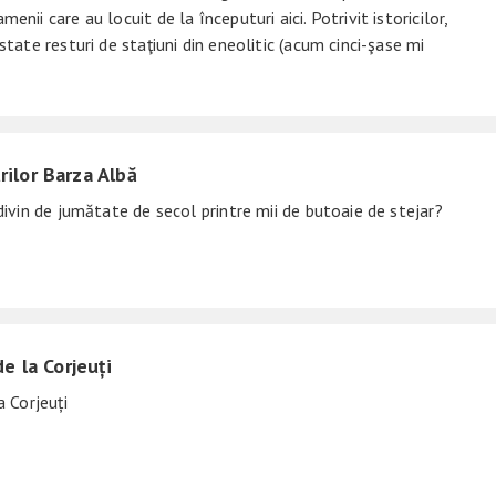
enii care au locuit de la începuturi aici. Potrivit istoricilor,
state resturi de staţiuni din eneolitic (acum cinci-şase mi
ilor Barza Albă
 divin de jumătate de secol printre mii de butoaie de stejar?
de la Corjeuți
a Corjeuți