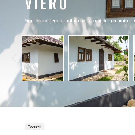
VIERU
Simți atmosfera locurilor unde a copilărit renumitul pi
Excursii