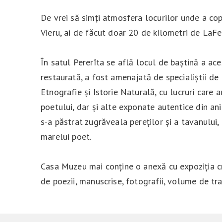
De vrei să simți atmosfera locurilor unde a copi
Vieru, ai de făcut doar 20 de kilometri de LaFe
În satul Pererîta se află locul de baștină a ace
restaurată, a fost amenajată de specialiștii d
Etnografie și Istorie Naturală, cu lucruri care a
poetului, dar și alte exponate autentice din an
s-a păstrat zugrăveala pereților și a tavanului
marelui poet.
Casa Muzeu mai conține o anexă cu expoziția c
de poezii, manuscrise, fotografii, volume de trad