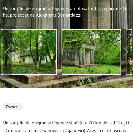
Un loc plin de enigme și légende, amplasat într-un parc de 16
ha, proiectat de Alexandru Bernardazzi.
Excursii
Un loc plin de enigme și légende si află la 70 km de LaFEtești
- Conacul familiei Ohanowicz (Oganovici). Acesta este ascuns