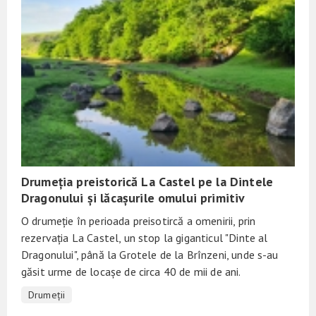
Drumeția preistorică La Castel pe la Dintele
Dragonului și lăcașurile omului primitiv
O drumeție în perioada preisotircă a omenirii, prin
rezervația La Castel, un stop la giganticul "Dinte al
Dragonului", până la Grotele de la Brînzeni, unde s-au
găsit urme de locașe de circa 40 de mii de ani.
Drumeții