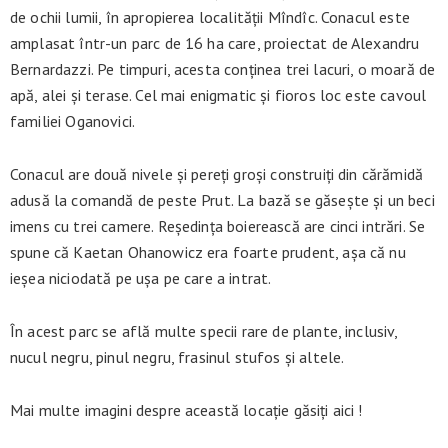
de ochii lumii, în apropierea localității Mîndîc. Conacul este
amplasat într-un parc de 16 ha care, proiectat de Alexandru
Bernardazzi. Pe timpuri, acesta conținea trei lacuri, o moară de
apă, alei și terase. Cel mai enigmatic și fioros loc este cavoul
familiei Oganovici.
Conacul are două nivele și pereți groși construiți din cărămidă
adusă la comandă de peste Prut. La bază se găsește și un beci
imens cu trei camere. Reședința boierească are cinci intrări. Se
spune că Kaetan Ohanowicz era foarte prudent, așa că nu
ieșea niciodată pe ușa pe care a intrat.
În acest parc se află multe specii rare de plante, inclusiv,
nucul negru, pinul negru, frasinul stufos și altele.
Mai multe imagini despre această locație găsiți aici !