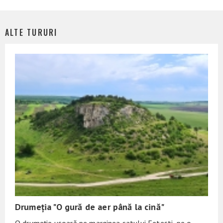
ALTE TURURI
Drumeția "O gură de aer până la cină"
O drumeție ușoară pe marginea satului Fetești, pe o