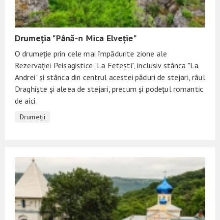
Drumeția "Până-n Mica Elveție"
O drumeție prin cele mai împădurite zione ale
Rezervației Peisagistice "La Fetești", inclusiv stânca "La
Andrei" și stânca din centrul acestei păduri de stejari, râul
Draghiște și aleea de stejari, precum și podețul romantic
de aici.
Drumeții