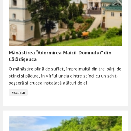
Mănăstirea “Adormirea Maicii Domnului” din
Călărășeuca
O mănăstire plină de suflet, împrejmuită din trei părţi de
stînci şi pădure, în vîrful uneia dintre stînci cu un schit-
peşteră şi crucea instalată alături de el.
Excursii